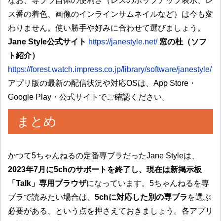
なお、専ブラ自体の便利さ（レスのポップアップ表示、レ
ス番の着色、画像のインラインサムネイルなど）は今も変
わりません。使い勝手や好みに合わせて選びましょう。
Jane Style公式サイト
https://janestyle.net/
窓の杜（ソフ
ト紹介）
https://forest.watch.impress.co.jp/library/software/janestyle/
アプリ版の最新の配信状況や対応OSは、App Store・
Google Play・公式サイトでご確認ください。
まとめ
かつて5ちゃんねるの定番専ブラだったJane Styleは、
2023年7月に5chのサポートを終了し、現在は新掲示板
「Talk」専用ブラウザ
になっています。5ちゃんねるを専
ブラで読みたい場合は、
5chに対応した別の専ブラ
を選ぶ
必要がある、という点を押さえておきましょう。各アプリ