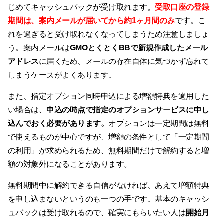
じめてキャッシュバックが受け取れます。
受取口座の登録
期間は、案内メールが届いてから約1ヶ月間のみ
です。こ
れを過ぎると受け取れなくなってしまうため注意しましょ
う。案内メールは
GMOとくとくBBで新規作成したメール
アドレス
に届くため、メールの存在自体に気づかず忘れて
しまうケースがよくあります。
また、指定オプション同時申込による増額特典を適用した
い場合は、
申込の時点で指定のオプションサービスに申し
込んでおく必要があります。
オプションは一定期間は無料
で使えるものが中心ですが、
増額の条件として「一定期間
の利用」が求められる
ため、無料期間だけで解約すると増
額の対象外になることがあります。
無料期間中に解約できる自信がなければ、あえて増額特典
を申し込まないというのも一つの手です。基本のキャッシ
ュバックは受け取れるので、確実にもらいたい人は
開始月