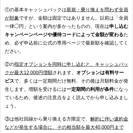
①の基本キャッシュバックは
新規・乗り換えを問わず全員
が対象
ですが、金額は固定ではありません。以前は「全員
一律◯円」という案内が多かったものの、現在は
申し込む
キャンペーンページや優待コードによって金額が変わる
た
め、必ず申込前に公式の専用ページで最新額を確認してく
ださい。
②の
指定オプションを同時に申し込むと、キャッシュバッ
クが最大12,000円増額
されます。
オプションは有料サー
ビス
で、多くは一定期間だけ無料、その後は月額料金が発
生します。増額を受けるには
一定期間の利用が条件
になっ
ているため、後述の注意点をよく読んでから申し込みまし
ょう。
③は他社回線から乗り換える方限定で、
解約に伴い違約金
などが発生する場合に、その相当額を最大40,000円まで