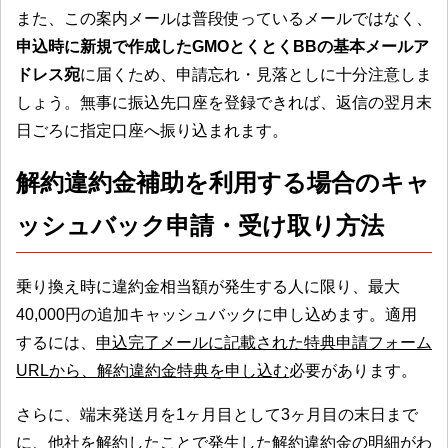
また、この案内メールは普段使っているメールではなく、
申込時に新規で作成したGMOとくとくBBの基本メールア
ドレス宛
に届くため、申請忘れ・見落としに十分注意しま
しょう。無事に振込先口座を登録できれば、返信の翌月末
日ごろに指定口座へ振り込まれます。
解約違約金補助を利用する場合のキャ
ッシュバック申請・受け取り方法
乗り換え時に違約金相当額が発生する人に限り、最大
40,000円の追加キャッシュバックに申し込めます。適用
するには、
申込完了メールに記載された特典申請フォーム
URLから、解約違約金特典を申し込む
必要があります。
さらに、端末発送月を1ヶ月目として3ヶ月目の末日まで
に、
他社を解約したことで発生した解約違約金の明細がわ