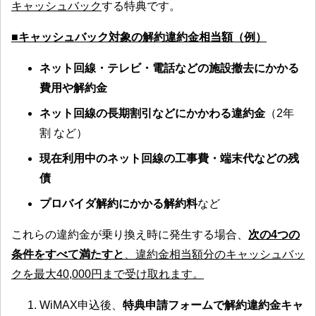
キャッシュバック
する特典です。
■キャッシュバック対象の解約違約金相当額（例）
ネット回線・テレビ・電話などの施設撤去にかかる
費用や解約金
ネット回線の長期割引などにかかわる違約金
（2年
割 など）
現在利用中のネット回線の工事費・端末代などの残
債
プロバイダ解約にかかる解約料
など
これらの違約金が乗り換え時に発生する場合、
次の4つの
条件をすべて満たすと
、違約金相当額分のキャッシュバッ
クを最大40,000円まで受け取れます。
WiMAX申込後、
特典申請フォームで解約違約金キャ