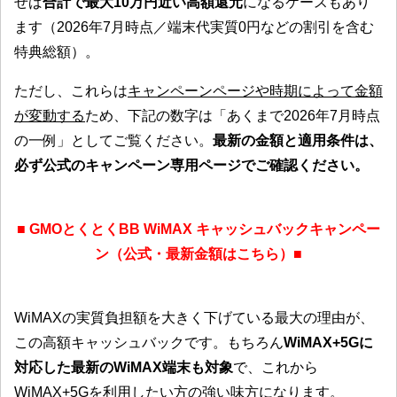
せば
合計で最大10万円近い高額還元
になるケースもあり
ます（2026年7月時点／端末代実質0円などの割引を含む
特典総額）。
ただし、これらは
キャンペーンページや時期によって金額
が変動する
ため、下記の数字は「あくまで2026年7月時点
の一例」としてご覧ください。
最新の金額と適用条件は、
必ず公式のキャンペーン専用ページでご確認ください。
■ GMOとくとくBB WiMAX キャッシュバックキャンペー
ン（公式・最新金額はこちら）■
WiMAXの実質負担額を大きく下げている最大の理由が、
この高額キャッシュバックです。もちろん
WiMAX+5Gに
対応した最新のWiMAX端末も対象
で、これから
WiMAX+5Gを利用したい方の強い味方になります。