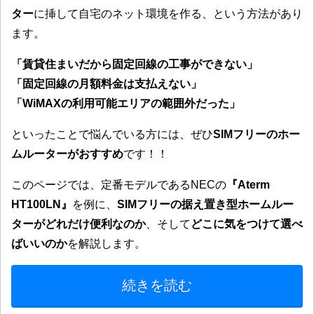
ター
に挿して自宅のネット環境を作る、という方法があり
ます。
「賃貸住まいだから固定回線の工事ができない」
「固定回線の月額料金は支払えない」
「WiMAXの利用可能エリアの範囲外だった」
といったことで悩んでいる方には、ぜひ
SIMフリーのホー
ムルーターがおすすめ
です！！
このページでは、定番モデルであるNECの
『Aterm
HT100LN』
を例に、
SIMフリーの据え置き型ホームルー
ターがどれだけ便利なのか
、そして
どこに気をつけて選べ
ばいいのか
を解説します。
続きを読む