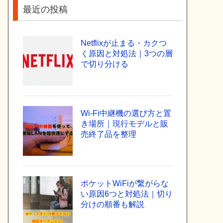
最近の投稿
Netflixが止まる・カクつ
く原因と対処法｜3つの層
で切り分ける
Wi-Fi中継機の選び方と置
き場所｜現行モデルと販
売終了品を整理
ポケットWiFiが繋がらな
い原因6つと対処法｜切り
分けの順番も解説