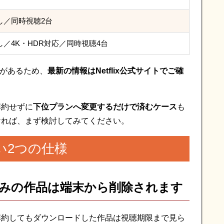
し／同時視聴2台
し／4K・HDR対応／同時視聴4台
とがあるため、
最新の情報はNetflix公式サイトでご確
解約せずに
下位プランへ変更するだけで済むケース
も
ければ、まず検討してみてください。
い2つの仕様
済みの作品は端末から削除されます
解約してもダウンロードした作品は視聴期限まで見ら