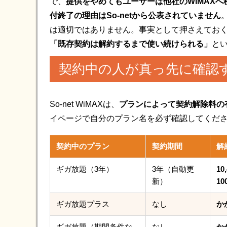
で、
提供をやめてもユーザーは他社のWiMAX
付終了の理由はSo-netから公表されていません
は適切ではありません。事実として押さえてお
「既存契約は解約するまで使い続けられる」
とい
契約中の人が真っ先に確認
So-net WiMAXは、
プランによって契約解除料の
イページで自分のプラン名を必ず確認してくだ
契約中のプラン
契約期間
解
ギガ放題（3年）
3年（自動更
10
新）
10
ギガ放題プラス
なし
か
ギガ放題（期間条件な
なし
か