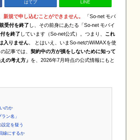
はてブ
LINE
Xは、新規で申し込むことができません。
「So-net モバ
新規受付を終了
し、その前身にあたる「So-net モバイ
受付を終了
しています（So-net公式）。つまり、
これ
tは入りません
。 とはいえ、いまSo-netのWiMAXを使
この記事では、
契約中の方が損をしないために知って
換えの考え方」
を、2026年7月時点の公式情報にもと
ないのか
プラン名」
の設定を疑う
光回線にするか