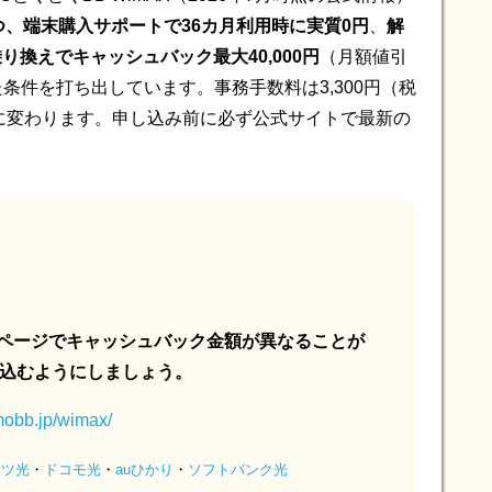
つつ、端末購入サポートで36カ月利用時に実質0円
、
解
換えでキャッシュバック最大40,000円
（月額値引
た条件を打ち出しています。事務手数料は3,300円（税
に変わります。申し込み前に必ず公式サイトで最新の
るページでキャッシュバック金額が異なることが
込むようにしましょう。
gmobb.jp/wimax/
ッツ光
・
ドコモ光
・
auひかり
・
ソフトバンク光