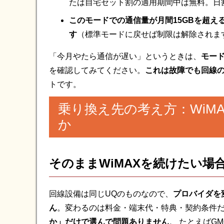
たは自宅セット割の適用期間中は無料。日
このモードでの通信量が月間15GBを超え
す
（標準モードに戻せば制限は解除されま
「今月やたら通信が遅い」というときは、
モード
を確認してみてください。
これは故障でも回線
トです。
乗り換え先の考え方：WiM
か
そのままWiMAXを続けたい場
回線設備は同じUQのものなので、
プロバイダを
ん
。変わるのは料金・端末代・特典・契約条件
か」だけで選んで問題ありません
。 たとえばGM