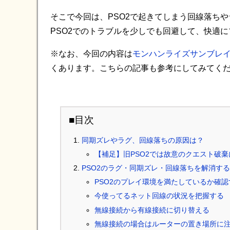
そこで今回は、PSO2で起きてしまう回線落ち
PSO2でのトラブルを少しでも回避して、快適
※なお、今回の内容は
モンハンライズサンブレ
くあります。こちらの記事も参考にしてみてく
■目次
同期ズレやラグ、回線落ちの原因は？
【補足】旧PSO2では故意のクエスト破
PSO2のラグ・同期ズレ・回線落ちを解消す
PSO2のプレイ環境を満たしているか確認
今使ってるネット回線の状況を把握する
無線接続から有線接続に切り替える
無線接続の場合はルーターの置き場所に