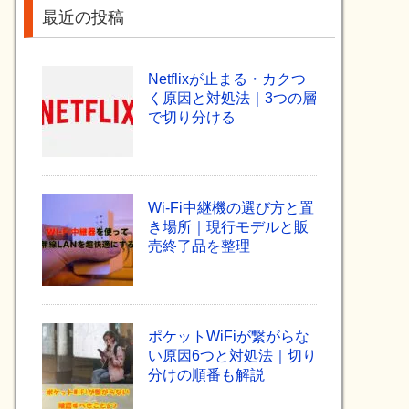
最近の投稿
Netflixが止まる・カクつ
く原因と対処法｜3つの層
で切り分ける
Wi-Fi中継機の選び方と置
き場所｜現行モデルと販
売終了品を整理
ポケットWiFiが繋がらな
い原因6つと対処法｜切り
分けの順番も解説