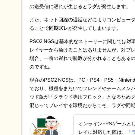
の送受信に遅れが生じると
ラグ
が発生します。
また、ネット回線の遅延などによりコンピュー
ることで
同期ズレ
が発生してしまいます。
PSO2 NGSは基本的なストーリーに関しては
レイヤーから負けることはありませんが、対プレ
場合、一瞬の遅れで勝敗が分かれることもある
のですね。
現在のPSO2 NGSは、
PC・PS4・PS5・Nint
ており、機種をまたいでフレンドやチームメン
ウド版が「クラウド専用ブロック」となるため
混じってプレイする環境だからこそ、ラグや同
オンラインFPSゲームとして
レイに対応した際は、
「