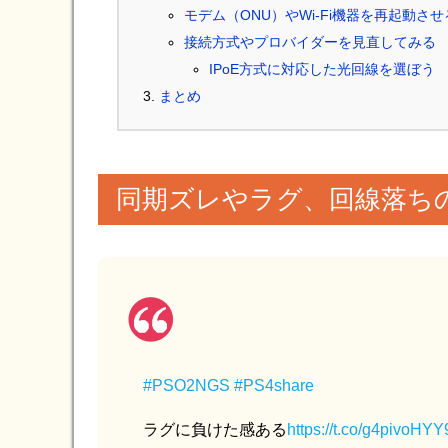
モデム（ONU）やWi-Fi機器を再起動させ
接続方式やプロバイダーを見直してみる
IPoE方式に対応した光回線を選ぼう
まとめ
同期ズレやラグ、回線落ち
#PSO2NGS
#PS4share
ラグに負けた感ある
https://t.co/g4pivoHYY