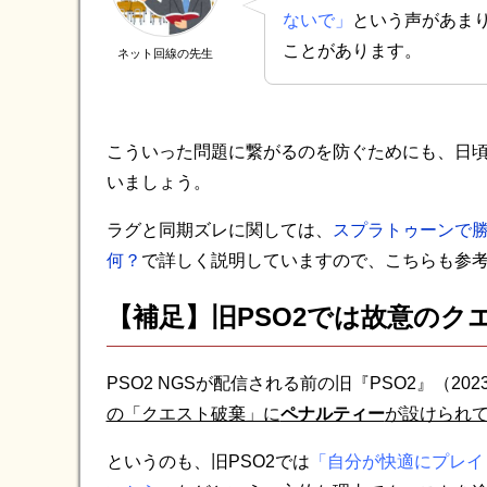
ないで」
という声があまり
ことがあります。
ネット回線の先生
こういった問題に繋がるのを防ぐためにも、日
いましょう。
ラグと同期ズレに関しては、
スプラトゥーンで
何？
で詳しく説明していますので、こちらも参
【補足】旧PSO2では故意の
PSO2 NGSが配信される前の旧『PSO2』（20
の「クエスト破棄」に
ペナルティー
が設けられ
というのも、旧PSO2では
「自分が快適にプレイ