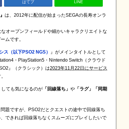
はてブ
LINE
)』
は、2012年に配信が始まったSEGAの長寿オンラ
大なオープンフィールドや細かいキャラクリエイトな
ゲームです。
シス（以下PSO2 NGS）
』がメインタイトルとして
4・PlayStation5・Nintendo Switch（クラウド
SO2』（クラシック）は
2023年11月22日にサービス
す。
どうしても気になるのが
「回線落ち」
や
「ラグ」「同期
問題ですが、PSO2だとクエストの途中で回線落ち
め、できれば回線落ちなくスムーズにプレイしたいで