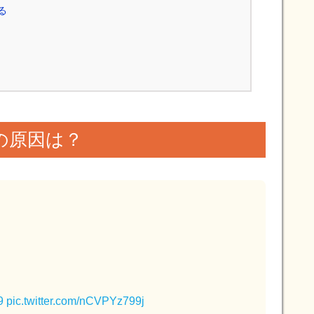
る
の原因は？
9
pic.twitter.com/nCVPYz799j