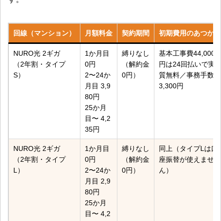
回線（マンション）
月額料金
契約期間
初期費用のあつかい
NURO光 2ギガ
1か月目
縛りなし
基本工事費44,000
（2年割・タイプ
0円
（解約金
円は24回払いで実
S）
2〜24か
0円）
質無料／事務手数料
月目 3,9
3,300円
80円
25か月
目〜 4,2
35円
NURO光 2ギガ
1か月目
縛りなし
同上（タイプLは口
（2年割・タイプ
0円
（解約金
座振替が使えませ
L）
2〜24か
0円）
ん）
月目 2,9
80円
25か月
目〜 4,2