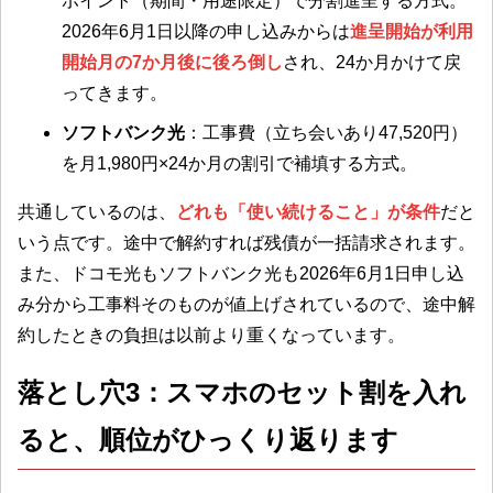
ポイント（期間・用途限定）で分割進呈する方式。
2026年6月1日以降の申し込みからは
進呈開始が利用
開始月の7か月後に後ろ倒し
され、24か月かけて戻
ってきます。
ソフトバンク光
：工事費（立ち会いあり47,520円）
を月1,980円×24か月の割引で補填する方式。
共通しているのは、
どれも「使い続けること」が条件
だと
いう点です。途中で解約すれば残債が一括請求されます。
また、ドコモ光もソフトバンク光も2026年6月1日申し込
み分から工事料そのものが値上げされているので、途中解
約したときの負担は以前より重くなっています。
落とし穴3：スマホのセット割を入れ
ると、順位がひっくり返ります