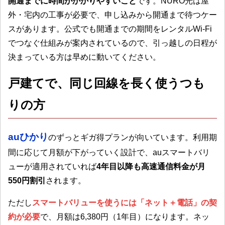
開通までに時間がかかりやすいこと
です。NURO光は屋
外・宅内の工事が必要で、申し込みから開通まで待つケー
スがあります。公式でも開通までの期間をレンタルWi-Fi
でつなぐ仕組みが案内されているので、引っ越しの日程が
決まっている方は早めに動いてください。
戸建てで、同じ回線を長く使うつも
りの方
auひかり
のずっとギガ得プランが向いています。利用期
間に応じて月額が下がっていく設計で、auスマートバリ
ューが適用されていれば
4年目以降も高速通信料金が月
550円割引
されます。
ただし
スマートバリューを使うには「ネット＋電話」の契
約が必要
で、月額は6,380円（1年目）になります。ネッ