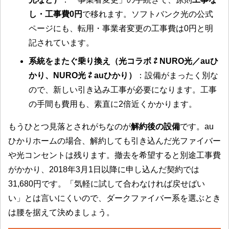
し・工事費0円
で移れます。ソフトバンク光の公式
ページにも、転用・事業者変更の工事費は0円と明
記されています。
系統をまたぐ乗り換え（光コラボ ⇄ NURO光／auひ
かり、NURO光 ⇄ auひかり）
：設備がまったく別な
ので、新しい引き込み工事が必要になります。工事
の手間も費用も、素直に2倍近くかかります。
もうひとつ見落とされがちなのが
解約後の設備
です。au
ひかりホームの場合、解約しても引き込んだ光ファイバー
や光コンセントは残ります。撤去を希望すると別途工事費
がかかり、2018年3月1日以降に申し込んだ契約では
31,680円です。「気軽に試して合わなければ戻せばい
い」とは言いにくいので、ダークファイバー系を選ぶとき
は腰を据えて決めましょう。