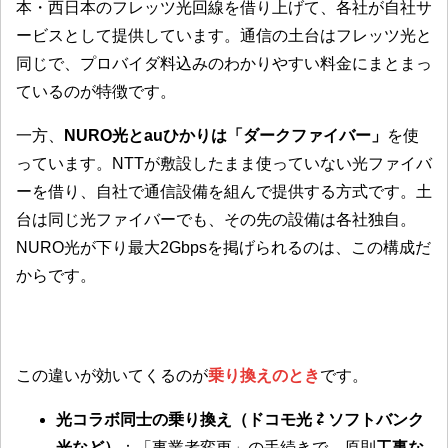
本・西日本のフレッツ光回線を借り上げて、各社が自社サ
ービスとして提供しています。通信の土台はフレッツ光と
同じで、プロバイダ料込みのわかりやすい料金にまとまっ
ているのが特徴です。
一方、
NURO光とauひかりは「ダークファイバー」
を使
っています。NTTが敷設したまま使っていない光ファイバ
ーを借り、自社で通信設備を組んで提供する方式です。土
台は同じ光ファイバーでも、その先の設備は各社独自。
NURO光が下り最大2Gbpsを掲げられるのは、この構成だ
からです。
この違いが効いてくるのが
乗り換えのとき
です。
光コラボ同士の乗り換え（ドコモ光 ⇄ ソフトバンク
光など）
：「事業者変更」の手続きで、原則
工事な