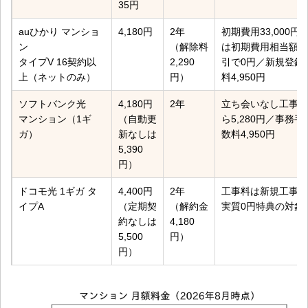
35円
auひかり マンショ
4,180円
2年
初期費用33,000円
ン
（解除料
は初期費用相当額割
タイプV 16契約以
2,290
引で0円／新規登録
上（ネットのみ）
円）
料4,950円
ソフトバンク光
4,180円
2年
立ち会いなし工事な
マンション（1ギ
（自動更
ら5,280円／事務手
ガ）
新なしは
数料4,950円
5,390
円）
ドコモ光 1ギガ タ
4,400円
2年
工事料は新規工事料
イプA
（定期契
（解約金
実質0円特典の対象
約なしは
4,180
5,500
円）
円）