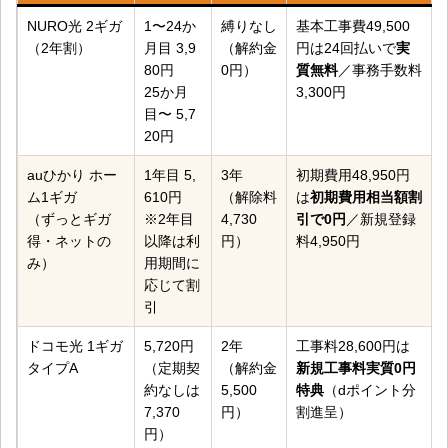
NURO光 2ギガ
1〜24か
縛りなし
基本工事費49,500
（2年割）
月目 3,9
（解約金
円は24回払いで
実
80円
0円）
質無料
／事務手数料
25か月
3,300円
目〜 5,7
20円
auひかり ホー
1年目 5,
3年
初期費用48,950円
ム1ギガ
610円
（解除料
は
初期費用相当額割
（ずっとギガ
※2年目
4,730
引で0円
／新規登録
得・ネットの
以降は利
円）
料4,950円
み）
用期間に
応じて割
引
ドコモ光 1ギガ
5,720円
2年
工事料28,600円は
タイプA
（定期契
（解約金
新規工事料実質0円
約なしは
5,500
特典
（dポイント分
7,370
円）
割進呈）
円）