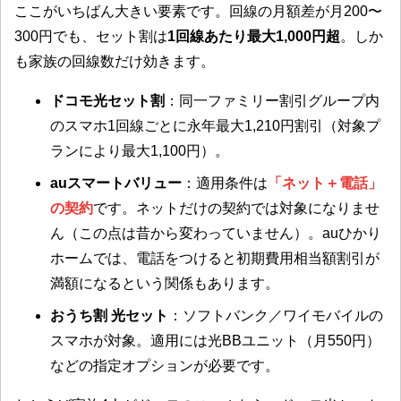
ここがいちばん大きい要素です。回線の月額差が月200〜
300円でも、セット割は
1回線あたり最大1,000円超
。しか
も家族の回線数だけ効きます。
ドコモ光セット割
：同一ファミリー割引グループ内
のスマホ1回線ごとに永年最大1,210円割引（対象プ
ランにより最大1,100円）。
auスマートバリュー
：適用条件は
「ネット＋電話」
の契約
です。ネットだけの契約では対象になりませ
ん（この点は昔から変わっていません）。auひかり
ホームでは、電話をつけると初期費用相当額割引が
満額になるという関係もあります。
おうち割 光セット
：ソフトバンク／ワイモバイルの
スマホが対象。適用には光BBユニット（月550円）
などの指定オプションが必要です。