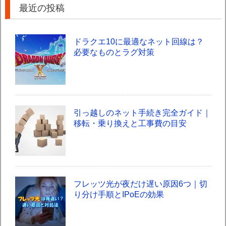
最近の投稿
ドラクエ10に最適なネット回線は？
必要なものとラグ対策
引っ越しのネット手続き完全ガイド｜
移転・乗り換えと工事費の目安
フレッツ光が夜だけ遅い原因6つ｜切
り分け手順とIPoEの効果