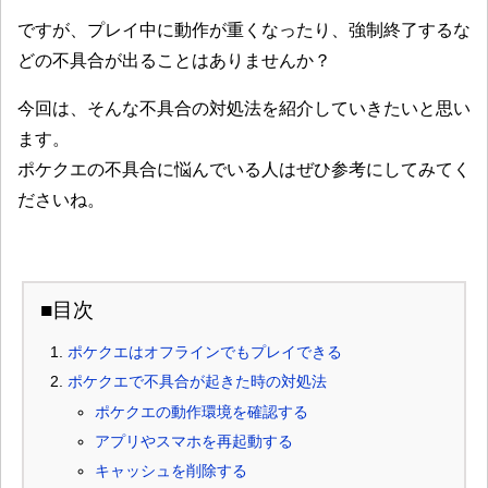
ですが、プレイ中に動作が重くなったり、強制終了するな
どの不具合が出ることはありませんか？
今回は、そんな不具合の対処法を紹介していきたいと思い
ます。
ポケクエの不具合に悩んでいる人はぜひ参考にしてみてく
ださいね。
■目次
ポケクエはオフラインでもプレイできる
ポケクエで不具合が起きた時の対処法
ポケクエの動作環境を確認する
アプリやスマホを再起動する
キャッシュを削除する