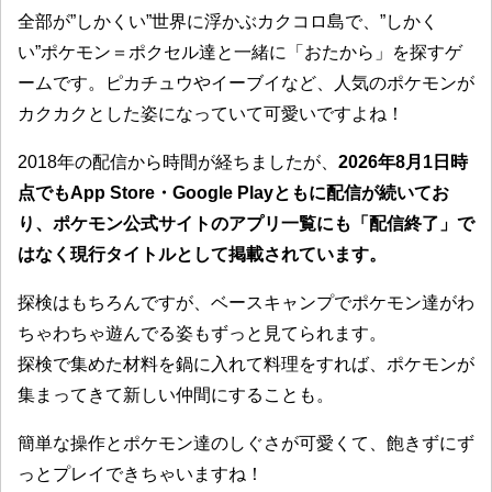
全部が”しかくい”世界に浮かぶカクコロ島で、”しかく
い”ポケモン＝ポクセル達と一緒に「おたから」を探すゲ
ームです。ピカチュウやイーブイなど、人気のポケモンが
カクカクとした姿になっていて可愛いですよね！
2018年の配信から時間が経ちましたが、
2026年8月1日時
点でもApp Store・Google Playともに配信が続いてお
り、ポケモン公式サイトのアプリ一覧にも「配信終了」で
はなく現行タイトルとして掲載されています。
探検はもちろんですが、ベースキャンプでポケモン達がわ
ちゃわちゃ遊んでる姿もずっと見てられます。
探検で集めた材料を鍋に入れて料理をすれば、ポケモンが
集まってきて新しい仲間にすることも。
簡単な操作とポケモン達のしぐさが可愛くて、飽きずにず
っとプレイできちゃいますね！