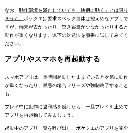
なお、
動作環境を満たしていても「快適に動く」とは限り
ません。
ポケクエは要求スペック自体は控えめなアプリで
すが、端末が古かったり、空き容量が少なかったりすると
動作が重くなります。以下の対処法を順番に試してみてく
ださい。
アプリやスマホを再起動する
スマホアプリは、長時間起動したままでいると次第に動作
が重くなったり、最悪の場合フリーズや強制終了すること
も。
プレイ中に動作に違和感を感じたら、一旦プレイを止めて
アプリを再起動してみましょう。
起動中のアプリ一覧を呼び出し、ポケクエのアプリを完全