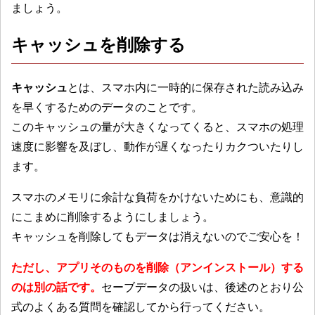
ましょう。
キャッシュを削除する
キャッシュ
とは、スマホ内に一時的に保存された読み込み
を早くするためのデータのことです。
このキャッシュの量が大きくなってくると、スマホの処理
速度に影響を及ぼし、動作が遅くなったりカクついたりし
ます。
スマホのメモリに余計な負荷をかけないためにも、意識的
にこまめに削除するようにしましょう。
キャッシュを削除してもデータは消えないのでご安心を！
ただし、アプリそのものを削除（アンインストール）する
のは別の話です。
セーブデータの扱いは、後述のとおり公
式のよくある質問を確認してから行ってください。