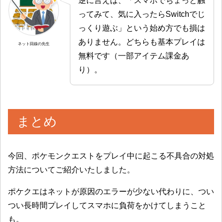
逆に言えば、「スマホでちょっと触
ってみて、気に入ったらSwitchでじ
っくり遊ぶ」という始め方でも損は
ありません。どちらも基本プレイは
ネット回線の先生
無料です（一部アイテム課金あ
り）。
まとめ
今回、ポケモンクエストをプレイ中に起こる不具合の対処
方法についてご紹介いたしました。
ポケクエはネットが原因のエラーが少ない代わりに、つい
つい長時間プレイしてスマホに負荷をかけてしまうこと
も。