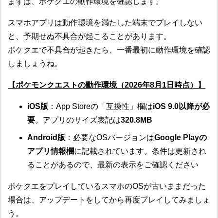
まずは、ポケクエの動作環境を確認します。
スマホアプリは動作環境を満たした端末でプレイしない
と、予期せぬ不具合が起こることがあります。
ポケクエで不具合が起きたら、一番最初に動作環境を確認
しましょうね。
【ポケモンクエストの動作環境（2026年8月1日時点）】
iOS版
：App Storeの「互換性」欄は
iOS 9.0以降が必
要
。アプリのサイズ表記は
320.8MB
Android版
：必要なOSバージョンは
Google Playの
アプリ情報欄
に記載されています。条件は更新され
ることがあるので、最新の表示をご確認ください
ポケクエをプレイしているスマホのOSが古いままだった
場合は、アップデートをしてから再度プレイしてみましょ
う。