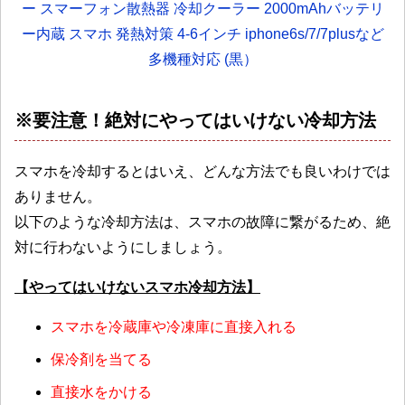
ー スマーフォン散熱器 冷却クーラー 2000mAhバッテリ
ー内蔵 スマホ 発熱対策 4-6インチ iphone6s/7/7plusなど
多機種対応 (黒）
※要注意！絶対にやってはいけない冷却方法
スマホを冷却するとはいえ、どんな方法でも良いわけでは
ありません。
以下のような冷却方法は、スマホの故障に繋がるため、絶
対に行わないようにしましょう。
【やってはいけないスマホ冷却方法】
スマホを冷蔵庫や冷凍庫に直接入れる
保冷剤を当てる
直接水をかける