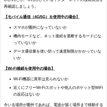
再確認しましょう。
【モバイル通信（4G/5G）を使用中の場合】
スマホが圏外になっていないか
機内モードなど、ネット接続を遮断するモードにな
っていないか
データ通信量を使い切って速度制限がかかっていな
いか
【Wi-Fi接続を使用中の場合】
Wi-Fi機器に異常は見られないか
近くにフリーWi-Fiスポットや他人のポケット型WiFi
の反応はないか
今いる場所が圏外であれば、電波が届く場所まで移動する