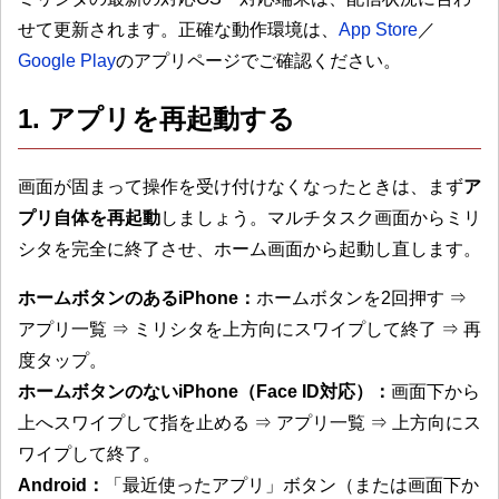
せて更新されます。正確な動作環境は、
App Store
／
Google Play
のアプリページでご確認ください。
1. アプリを再起動する
画面が固まって操作を受け付けなくなったときは、まず
ア
プリ自体を再起動
しましょう。マルチタスク画面からミリ
シタを完全に終了させ、ホーム画面から起動し直します。
ホームボタンのあるiPhone：
ホームボタンを2回押す ⇒
アプリ一覧 ⇒ ミリシタを上方向にスワイプして終了 ⇒ 再
度タップ。
ホームボタンのないiPhone（Face ID対応）：
画面下から
上へスワイプして指を止める ⇒ アプリ一覧 ⇒ 上方向にス
ワイプして終了。
Android：
「最近使ったアプリ」ボタン（または画面下か