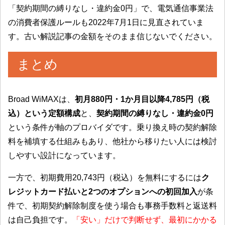
「契約期間の縛りなし・違約金0円」で、電気通信事業法
の消費者保護ルールも2022年7月1日に見直されていま
す。古い解説記事の金額をそのまま信じないでください。
まとめ
Broad WiMAXは、
初月880円・1か月目以降4,785円（税
込）という定額構成
と、
契約期間の縛りなし・違約金0円
という条件が軸のプロバイダです。乗り換え時の契約解除
料を補填する仕組みもあり、他社から移りたい人には検討
しやすい設計になっています。
一方で、初期費用20,743円（税込）を無料にするには
ク
レジットカード払いと2つのオプションへの初回加入
が条
件で、初期契約解除制度を使う場合も事務手数料と返送料
は自己負担です。
「安い」だけで判断せず、最初にかかる