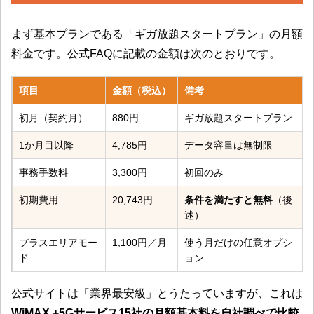
まず基本プランである「ギガ放題スタートプラン」の月額
料金です。公式FAQに記載の金額は次のとおりです。
項目
金額（税込）
備考
初月（契約月）
880円
ギガ放題スタートプラン
1か月目以降
4,785円
データ容量は無制限
事務手数料
3,300円
初回のみ
初期費用
20,743円
条件を満たすと無料
（後
述）
プラスエリアモー
1,100円／月
使う月だけの任意オプシ
ド
ョン
公式サイトは「業界最安級」とうたっていますが、これは
WiMAX +5Gサービス15社の月額基本料を自社調べで比較