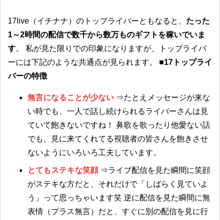
17live（イチナナ）のトップライバーともなると、
たった
1～2時間の配信で数千から数万ものギフトを稼いでいま
す
。 私が見た限りでの印象になりますが、トップライバ
ーには下記のような共通点が見られます。
■17トップライ
バーの特徴
無言になることが少ない
⇒たとえメッセージが来な
い時でも、一人で話し続けられるライバーさんは見
ていて飽きないですね！ 鼻歌を歌ったり他愛ない話
でも、見に来てくれてる視聴者の皆さんを飽きさせ
ないようにいろいろ工夫しています。
とてもステキな笑顔
⇒ライブ配信を見た瞬間に笑顔
がステキな方だと、それだけで「しばらく見ていよ
う」って思っちゃいます笑 逆に配信を見た瞬間に無
表情（プラス無言）だと、すぐに別の配信を見に行