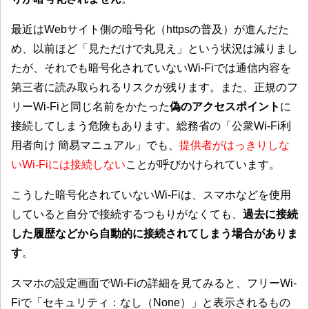
最近はWebサイト側の暗号化（httpsの普及）が進んだた
め、以前ほど「見ただけで丸見え」という状況は減りまし
たが、それでも暗号化されていないWi-Fiでは通信内容を
第三者に読み取られるリスクが残ります。また、正規のフ
リーWi-Fiと同じ名前をかたった
偽のアクセスポイント
に
接続してしまう危険もあります。総務省の「公衆Wi-Fi利
用者向け 簡易マニュアル」でも、
提供者がはっきりしな
いWi-Fiには接続しない
ことが呼びかけられています。
こうした暗号化されていないWi-Fiは、スマホなどを使用
していると自分で接続するつもりがなくても、
過去に接続
した履歴などから自動的に接続されてしまう場合がありま
す
。
スマホの設定画面でWi-Fiの詳細を見てみると、フリーWi-
Fiで「セキュリティ：なし（None）」と表示されるもの